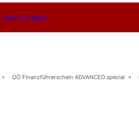
3 732 7777 34 49
OÖ Finanzführerschein ADVANCED special