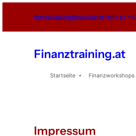
Zum
Inhalt
finanzbildung@schuldner-hilfe.at
+4
springen
Finanztraining.at
Startseite
Finanzworkshops
Impressum