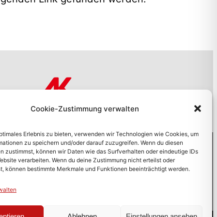
Cookie-Zustimmung verwalten
optimales Erlebnis zu bieten, verwenden wir Technologien wie Cookies, um
mationen zu speichern und/oder darauf zuzugreifen. Wenn du diesen
n zustimmst, können wir Daten wie das Surfverhalten oder eindeutige IDs
okie-Richtlinie
ebsite verarbeiten. Wenn du deine Zustimmung nicht erteilst oder
t, können bestimmte Merkmale und Funktionen beeinträchtigt werden.
verzeichnis – Sitemap
walten
eptieren
Ablehnen
Einstellungen ansehen