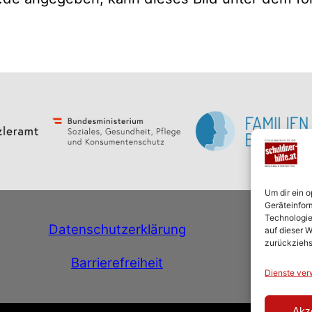
Um dir ein 
Geräteinfor
Technologie
Datenschutzerklärung
Co
auf dieser W
zurückziehs
Barrierefreiheit
Inhalts
Dienste ver
Akz