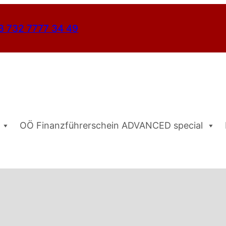
3 732 7777 34 49
OÖ Finanzführerschein ADVANCED special