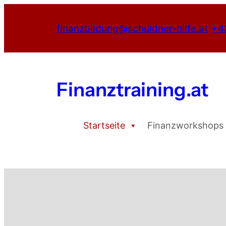
Zum
Inhalt
finanzbildung@schuldner-hilfe.at
+4
springen
Finanztraining.at
Startseite
Finanzworkshops